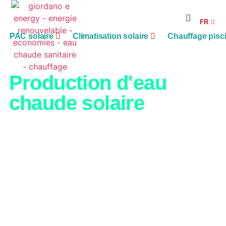
RE
FR
AG
PAC solaire
Climatisation solaire
Chauffage pisc
Production d'eau
chaude solaire