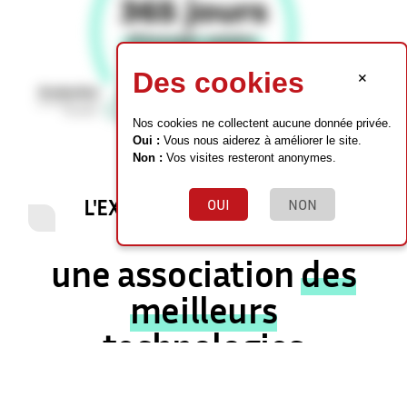
×
Des cookies
Nos cookies ne collectent aucune donnée privée.
Oui :
Vous nous aiderez à améliorer le site.
Non :
Vos visites resteront anonymes.
L'EXPÉRIENCE GIORDANO R
OUI
NON
ENERGY
une association
des
meilleurs
technologies