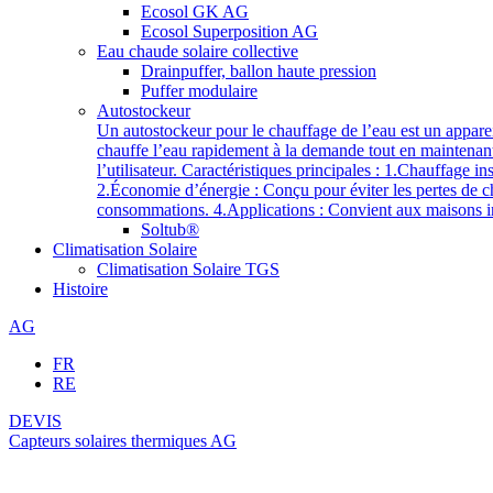
Ecosol GK AG
Ecosol Superposition AG
Eau chaude solaire collective
Drainpuffer, ballon haute pression
Puffer modulaire
Autostockeur
Un autostockeur pour le chauffage de l’eau est un appare
chauffe l’eau rapidement à la demande tout en maintenan
l’utilisateur. Caractéristiques principales : 1.Chauffage 
2.Économie d’énergie : Conçu pour éviter les pertes de ch
consommations. 4.Applications : Convient aux maisons in
Soltub®
Climatisation Solaire
Climatisation Solaire TGS
Histoire
AG
FR
RE
DEVIS
Capteurs solaires thermiques AG