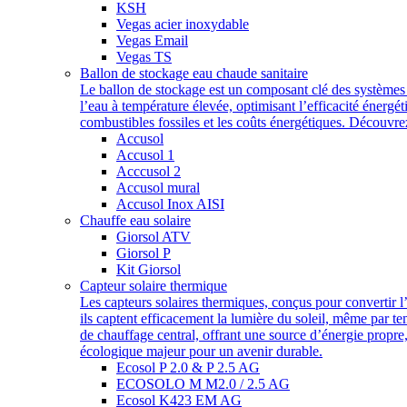
KSH
Vegas acier inoxydable
Vegas Email
Vegas TS
Ballon de stockage eau chaude sanitaire
Le ballon de stockage est un composant clé des systèmes d
l’eau à température élevée, optimisant l’efficacité énergé
combustibles fossiles et les coûts énergétiques. Découvr
Accusol
Accusol 1
Acccusol 2
Accusol mural
Accusol Inox AISI
Chauffe eau solaire
Giorsol ATV
Giorsol P
Kit Giorsol
Capteur solaire thermique
Les capteurs solaires thermiques, conçus pour convertir l
ils captent efficacement la lumière du soleil, même par t
de chauffage central, offrant une source d’énergie propre
écologique majeur pour un avenir durable.
Ecosol P 2.0 & P 2.5 AG
ECOSOLO M M2.0 / 2.5 AG
Ecosol K423 EM AG