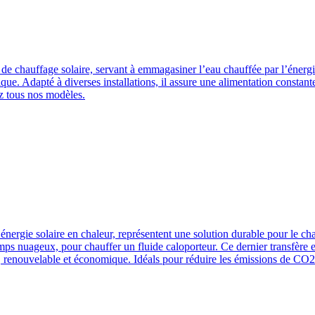
e chauffage solaire, servant à emmagasiner l’eau chauffée par l’énergie 
tique. Adapté à diverses installations, il assure une alimentation constan
ez tous nos modèles.
’énergie solaire en chaleur, représentent une solution durable pour le ch
emps nuageux, pour chauffer un fluide caloporteur. Ce dernier transfère 
, renouvelable et économique. Idéals pour réduire les émissions de CO2 