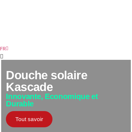
RE
FR
AG
Douche solaire
Kascade
Innovante, Economique et
Durable
Tout savoir