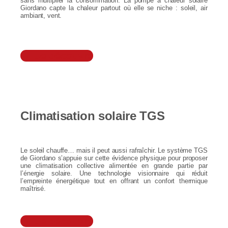
sans multiplier la consommation. La pompe à chaleur solaire
Giordano capte la chaleur partout où elle se niche : soleil, air
ambiant, vent.
Je découvre
Climatisation solaire TGS
Le soleil chauffe… mais il peut aussi rafraîchir. Le système TGS
de Giordano s’appuie sur cette évidence physique pour proposer
une climatisation collective alimentée en grande partie par
l’énergie solaire. Une technologie visionnaire qui réduit
l’empreinte énergétique tout en offrant un confort thermique
maîtrisé.
Je découvre