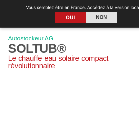
AG
RE
Vous semblez être en France. Accédez à la version loca
eur solaire
Solaire thermique collectif
Climatisation Sol
OUI
NON
Autostockeur AG
SOLTUB®
Le chauffe-eau solaire compact
révolutionnaire