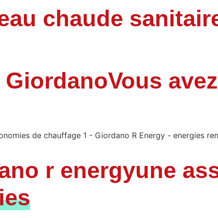
eau chaude sanitair
s Giordano
Vous avez
dano r energy
une as
ies