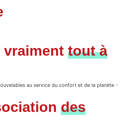
e
 vraiment
tout à
sociation
des