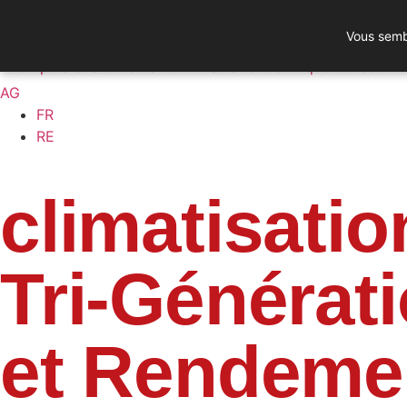
Vous sembl
Pompe à chaleur solaire
Solaire thermique collectif
AG
FR
RE
climatisatio
Tri-Générati
et Rendeme