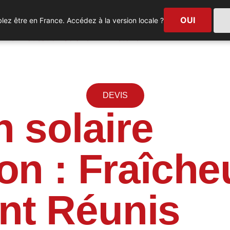
OUI
ez être en France. Accédez à la version locale ?
Climatisation Solaire
Histoire
DEVIS
n solaire
on : Fraîche
nt Réunis