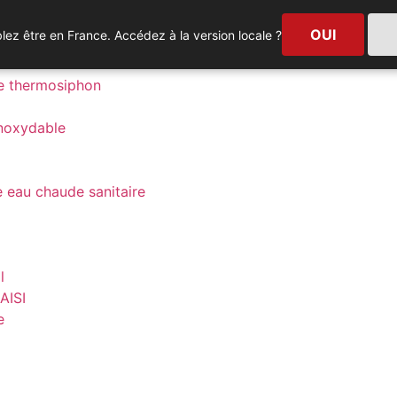
e
OUI
ez être en France. Accédez à la version locale ?
tif
re thermosiphon
inoxydable
 eau chaude sanitaire
l
AISI
e