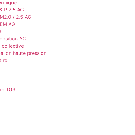
ermique
 & P 2.5 AG
2.0 / 2.5 AG
 EM AG
G
position AG
 collective
ballon haute pression
aire
ire TGS