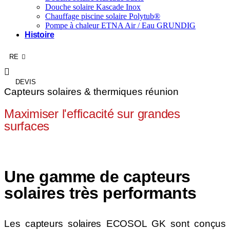
Douche solaire Kascade Inox
Chauffage piscine solaire Polytub®
Pompe à chaleur ETNA Air / Eau GRUNDIG
Histoire
FR
RE
AG
DEVIS
Capteurs solaires & thermiques réunion
Maximiser l'efficacité sur grandes
surfaces
Une gamme de capteurs
solaires très performants
Les capteurs solaires ECOSOL GK sont conçus