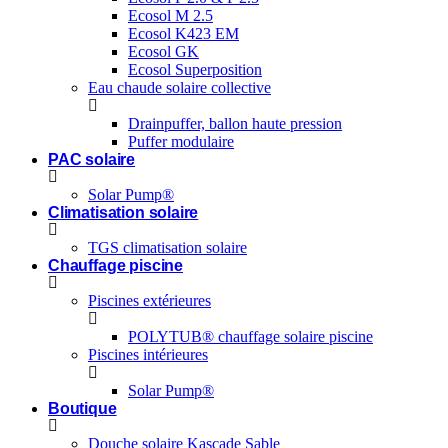
Ecosol M 2.5
Ecosol K423 EM
Ecosol GK
Ecosol Superposition
Eau chaude solaire collective
Drainpuffer, ballon haute pression
Puffer modulaire
PAC solaire
Solar Pump®
Climatisation solaire
TGS climatisation solaire
Chauffage piscine
Piscines extérieures
POLYTUB® chauffage solaire piscine
Piscines intérieures
Solar Pump®
Boutique
Douche solaire Kascade Sable