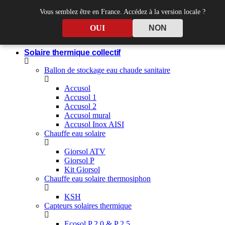
Skip
Vous semblez être en France. Accédez à la version locale ?
to
content
OUI
NON
Solaire thermique collectif
Ballon de stockage eau chaude sanitaire
Accusol
Accusol 1
Accusol 2
Accusol mural
Accusol Inox AISI
Chauffe eau solaire
Giorsol ATV
Giorsol P
Kit Giorsol
Chauffe eau solaire thermosiphon
KSH
Capteurs solaires thermique
Ecosol P 2.0 & P 2.5