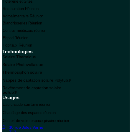
Hôtellerie et Gites
Restauration Réunion
Agroalimentaire Réunion
Blanchisseries Réunion
Centres médicaux réunion
Ehpad Réunion
Hopitaux Réunion
Technologies
Solaire Thermique
Solaire Photovoltaique
Thermosiphon solaire
Nappes de captation solaire Polytub®
Revêtement de captation solaire
Soltub®
Usages
Eau chaude sanitaire réunion
Chauffage des espaces réunion
Confort de votre espace piscine réunion
10 rue Jules Verne
ZI 2