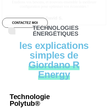
Etudions vos besoins, et trouvons ensemble la meilleure
configuration pour optimiser vos économies !
David S.
CONTACTEZ MOI
TECHNOLOGIES
ÉNERGÉTIQUES
les explications
simples de
Giordano R
Energy
Technologie
Polytub®