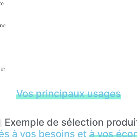
te
one
oût
Vos principaux usages
Exemple de sélection produi
és à vos besoins et
à vos éco