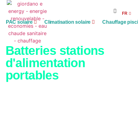
RE
FR
AG
PAC solaire
Climatisation solaire
Chauffage pisc
Batteries stations
d'alimentation
portables