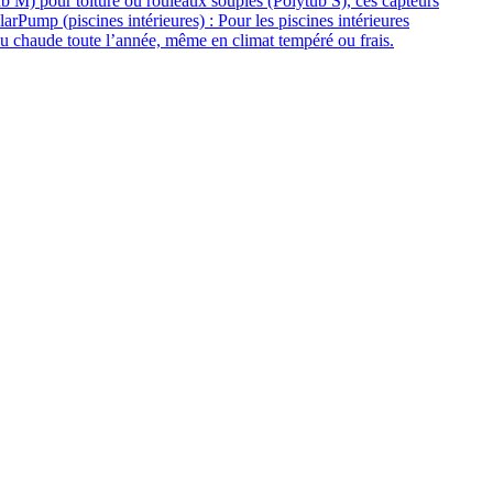
b M) pour toiture ou rouleaux souples (Polytub S), ces capteurs
larPump (piscines intérieures) : Pour les piscines intérieures
au chaude toute l’année, même en climat tempéré ou frais.