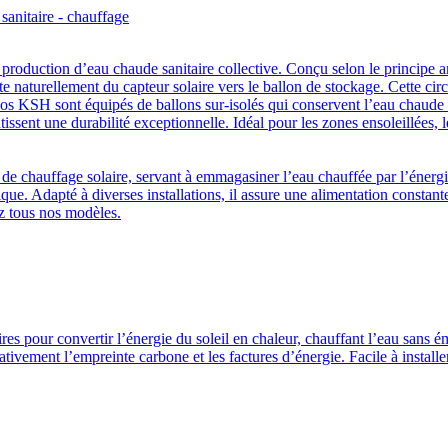
production d’eau chaude sanitaire collective. Conçu selon le principe a
 naturellement du capteur solaire vers le ballon de stockage. Cette circu
 nos KSH sont équipés de ballons sur-isolés qui conservent l’eau chaud
sent une durabilité exceptionnelle. Idéal pour les zones ensoleillées, 
e chauffage solaire, servant à emmagasiner l’eau chauffée par l’énergie 
tique. Adapté à diverses installations, il assure une alimentation constan
ez tous nos modèles.
aires pour convertir l’énergie du soleil en chaleur, chauffant l’eau san
tivement l’empreinte carbone et les factures d’énergie. Facile à installer