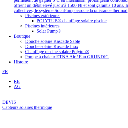
permettent de gagner 5°C en intersaison, prolongeant confortab
offrent un débit élevé jusqu’à 1500 l/h et sont garantis 10 ans. I
collectives, le système SolarPump associe la puissance thermod
Piscines extérieures
POLYTUB® chauffage solaire piscine
Piscines intérieures
Solar Pump®
Boutique
Douche solaire Kascade Sable
Douche solaire Kascade Inox
Chauffage piscine solaire Polytub®
Pompe à chaleur ETNA Air / Eau GRUNDIG
Histoire
FR
RE
AG
DEVIS
Capteurs solaires thermique