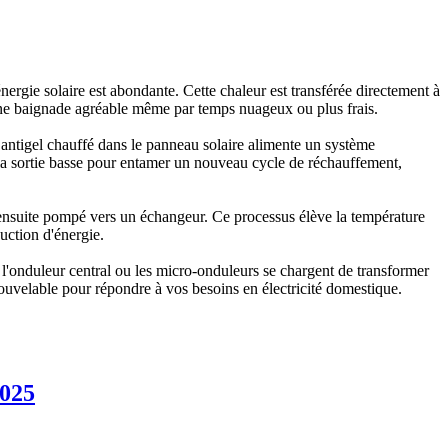
'énergie solaire est abondante. Cette chaleur est transférée directement à
d'une baignade agréable même par temps nuageux ou plus frais.
 antigel chauffé dans le panneau solaire alimente un système
r la sortie basse pour entamer un nouveau cycle de réchauffement,
t ensuite pompé vers un échangeur. Ce processus élève la température
uction d'énergie.
e l'onduleur central ou les micro-onduleurs se chargent de transformer
enouvelable pour répondre à vos besoins en électricité domestique.
025