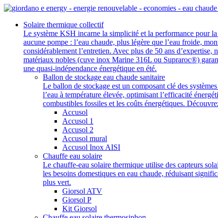
Aller
au
Solaire thermique collectif
contenu
Le système KSH incarne la simplicité et la performance pour la 
aucune pompe : l’eau chaude, plus légère que l’eau froide, monte
considérablement l’entretien. Avec plus de 50 ans d’expertise,
matériaux nobles (cuve inox Marine 316L ou Supraroc®) garantis
une quasi-indépendance énergétique en été.
Ballon de stockage eau chaude sanitaire
Le ballon de stockage est un composant clé des systèmes d
l’eau à température élevée, optimisant l’efficacité énergé
combustibles fossiles et les coûts énergétiques. Découvr
Accusol
Accusol 1
Accusol 2
Accusol mural
Accusol Inox AISI
Chauffe eau solaire
Le chauffe-eau solaire thermique utilise des capteurs sol
les besoins domestiques en eau chaude, réduisant significa
plus vert.
Giorsol ATV
Giorsol P
Kit Giorsol
Chauffe eau solaire thermosiphon