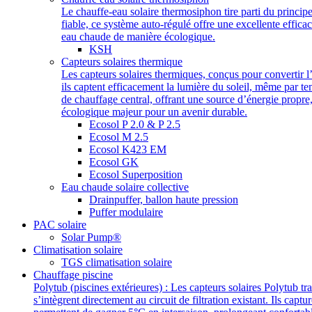
Le chauffe-eau solaire thermosiphon tire parti du princip
fiable, ce système auto-régulé offre une excellente efficac
eau chaude de manière écologique.
KSH
Capteurs solaires thermique
Les capteurs solaires thermiques, conçus pour convertir l
ils captent efficacement la lumière du soleil, même par t
de chauffage central, offrant une source d’énergie propre
écologique majeur pour un avenir durable.
Ecosol P 2.0 & P 2.5
Ecosol M 2.5
Ecosol K423 EM
Ecosol GK
Ecosol Superposition
Eau chaude solaire collective
Drainpuffer, ballon haute pression
Puffer modulaire
PAC solaire
Solar Pump®
Climatisation solaire
TGS climatisation solaire
Chauffage piscine
Polytub (piscines extérieures) : Les capteurs solaires Polytub 
s’intègrent directement au circuit de filtration existant. Ils cap