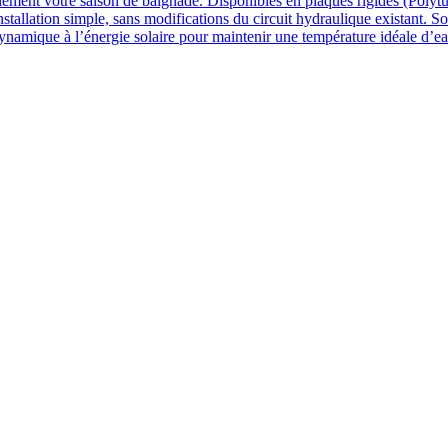
lement votre saison de baignade. Disponibles en plaques rigides (Polytu
nstallation simple, sans modifications du circuit hydraulique existant. So
ynamique à l’énergie solaire pour maintenir une température idéale d’e