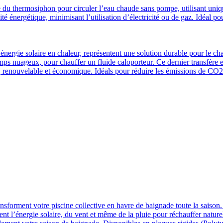
e du thermosiphon pour circuler l’eau chaude sans pompe, utilisant uniq
ité énergétique, minimisant l’utilisation d’électricité ou de gaz. Idéal p
’énergie solaire en chaleur, représentent une solution durable pour le ch
emps nuageux, pour chauffer un fluide caloporteur. Ce dernier transfère 
, renouvelable et économique. Idéals pour réduire les émissions de CO2 
transforment votre piscine collective en havre de baignade toute la sai
turent l’énergie solaire, du vent et même de la pluie pour réchauffer natu