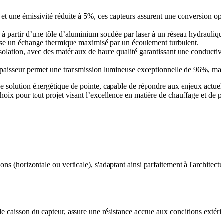
t une émissivité réduite à 5%, ces capteurs assurent une conversion op
à partir d’une tôle d’aluminium soudée par laser à un réseau hydrauliq
rise un échange thermique maximisé par un écoulement turbulent.
l’isolation, avec des matériaux de haute qualité garantissant une condu
’épaisseur permet une transmission lumineuse exceptionnelle de 96%, max
 solution énergétique de pointe, capable de répondre aux enjeux actuel
choix pour tout projet visant l’excellence en matière de chauffage et de 
s (horizontale ou verticale), s'adaptant ainsi parfaitement à l'architec
 caisson du capteur, assure une résistance accrue aux conditions extér