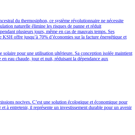
ncestral du thermosiphon, ce système révolutionnaire ne nécessite
lation naturelle élimine les risques de panne et réduit
e pendant plusieurs jours, même en cas de mauvais temps. Ses
le KSH offre jusqu’à 70% d’économies sur la facture énergétique et
solaire pour une utilisation ultérieure. Sa conception isolée maintient
te en eau chaude, jour et nuit, réduisant la dépendance aux
s émissions nocives. C’est une solution écologique et économique pour
 et à entretenir, il représente un investissement durable pour un avenir