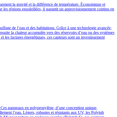
uement la gravité et la différence de température. Économique et
our les régions ensoleillées, il garantit un approvisionnement continu en
auffage de l’eau et des habitations. Grâce à une technologie avancée,
ensuite la chaleur accumulée vers des réservoirs d’eau ou des systèmes
et les factures énergétiques, ces capteurs sont un investissement
son. Ces panneaux en polypropylène, d’une conception unique,
rellement l’eau. Légers, robustes et résistants aux UV, les Polytub