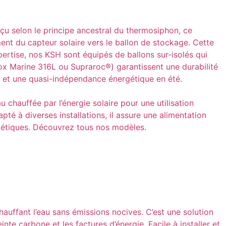
çu selon le principe ancestral du thermosiphon, ce
ent du capteur solaire vers le ballon de stockage. Cette
xpertise, nos KSH sont équipés de ballons sur-isolés qui
ox Marine 316L ou Supraroc®) garantissent une durabilité
ue et une quasi-indépendance énergétique en été.
chauffée par l’énergie solaire pour une utilisation
pté à diverses installations, il assure une alimentation
rgétiques. Découvrez tous nos modèles.
chauffant l’eau sans émissions nocives. C’est une solution
e carbone et les factures d’énergie. Facile à installer et