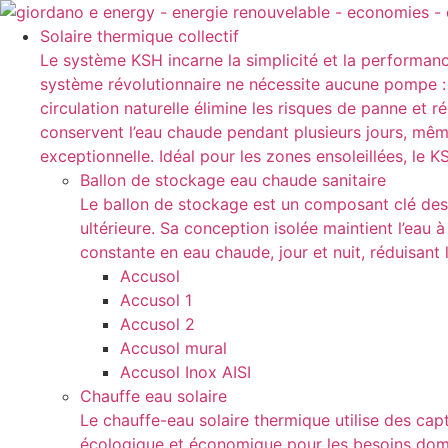
Aller
au
Solaire thermique collectif
contenu
Le système KSH incarne la simplicité et la performanc
système révolutionnaire ne nécessite aucune pompe : l
circulation naturelle élimine les risques de panne et 
conservent l’eau chaude pendant plusieurs jours, mê
exceptionnelle. Idéal pour les zones ensoleillées, le
Ballon de stockage eau chaude sanitaire
Le ballon de stockage est un composant clé des s
ultérieure. Sa conception isolée maintient l’eau à
constante en eau chaude, jour et nuit, réduisan
Accusol
Accusol 1
Accusol 2
Accusol mural
Accusol Inox AISI
Chauffe eau solaire
Le chauffe-eau solaire thermique utilise des capt
écologique et économique pour les besoins domest