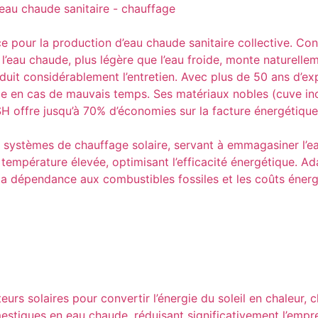
e pour la production d’eau chaude sanitaire collective. Con
’eau chaude, plus légère que l’eau froide, monte naturellem
réduit considérablement l’entretien. Avec plus de 50 ans d’e
me en cas de mauvais temps. Ses matériaux nobles (cuve in
 KSH offre jusqu’à 70% d’économies sur la facture énergétiq
ystèmes de chauffage solaire, servant à emmagasiner l’eau 
 température élevée, optimisant l’efficacité énergétique. Ada
t la dépendance aux combustibles fossiles et les coûts éne
eurs solaires pour convertir l’énergie du soleil en chaleur, 
iques en eau chaude, réduisant significativement l’empreint