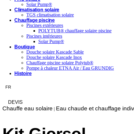
Solar Pump®
Climatisation solaire
TGS climatisation solaire
Chauffage piscine
Piscines extérieures
POLYTUB® chauffage solaire piscine
Piscines intérieures
Solar Pump®
Boutique
Douche solaire Kascade Sable
Douche solaire Kascade Inox
Chauffage piscine solaire Polytub®
Pompe à chaleur ETNA Air / Eau GRUNDIG
Histoire
RE
FR
AG
DEVIS
Chauffe eau solaire
Eau chaude et chauffage indiv
|