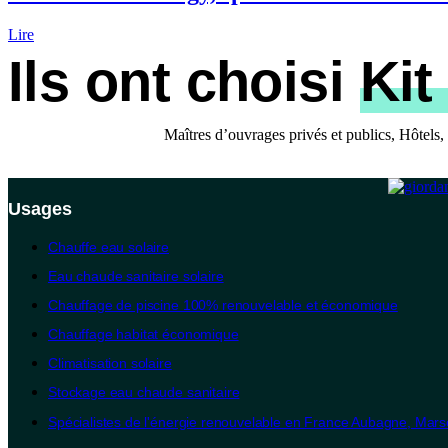
Lire
Ils ont choisi
Kit
Maîtres d’ouvrages privés et publics, Hôtels,
Usages
Chauffe eau solaire
Eau chaude sanitaire solaire
Chauffage de piscine 100% renouvelable et économique
Chauffage habitat économique
Climatisation solaire
Stockage eau chaude sanitaire
Spécialistes de l'énergie renouvelable en France Aubagne, Marsei