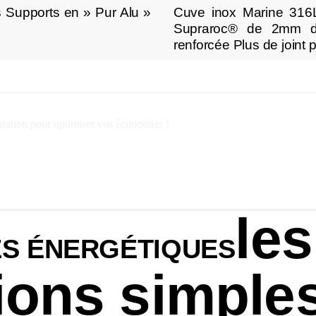
s Supports en » Pur Alu »
Cuve inox Marine 316L
Supraroc® de 2mm d’e
renforcée Plus de joint 
uration pour optimiser vos économies !
les
S ÉNERGÉTIQUES
tions simple