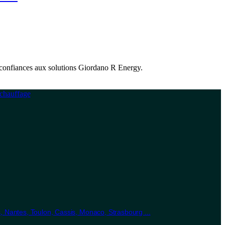
nt confiances aux solutions Giordano R Energy.
s, Nantes, Toulon, Cassis, Monaco, Strasbourg ...