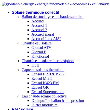
Aller
au
Solaire thermique collectif
contenu
Ballon de stockage eau chaude sanitaire
Accusol
Accusol 1
Accusol 2
Accusol mural
Accusol Inox AISI
Chauffe eau solaire
Giorsol ATV
Giorsol P
Kit Giorsol
Chauffe eau solaire thermosiphon
KSH
Capteurs solaires thermique
Ecosol P 2.0 & P 2.5
Ecosol M 2.5
Ecosol K423 EM
Ecosol GK
Ecosol Superposition
Eau chaude solaire collective
Drainpuffer, ballon haute pression
Puffer modulaire
PAC solaire