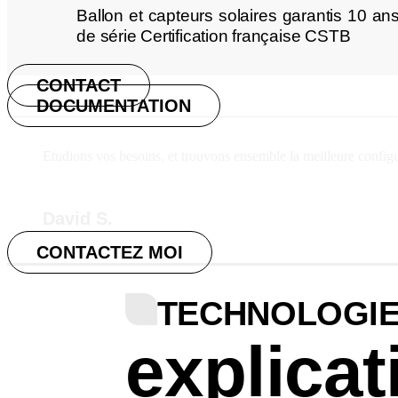
Ballon et capteurs solaires garantis 10 an
de série Certification française CSTB
CONTACT
DOCUMENTATION
Etudions vos besoins, et trouvons ensemble la meilleure config
David S.
CONTACTEZ MOI
TECHNOLOGIE
explica