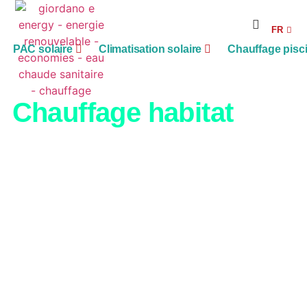
RE
FR
AG
PAC solaire
Climatisation solaire
Chauffage pisc
Chauffage habitat