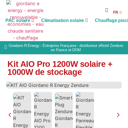
RE
FR
AG
PAC solaire
Climatisation solaire
Chauffage pisc
Giordano R Energy - Entreprise Française - distributeur officiel Zendure
en France et DOM
Kit AIO Pro 1200W solaire +
1000W de stockage