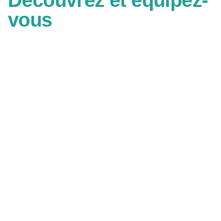
Découvrez et équipez-
vous
AUTONOMIE À DOMICILE
PRODUISEZ ET ÉCONOMISEZ DÈS MAINTENANT