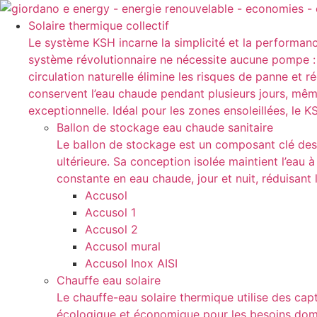
Aller
au
Solaire thermique collectif
contenu
Le système KSH incarne la simplicité et la performanc
système révolutionnaire ne nécessite aucune pompe : l
circulation naturelle élimine les risques de panne et 
conservent l’eau chaude pendant plusieurs jours, mê
exceptionnelle. Idéal pour les zones ensoleillées, le
Ballon de stockage eau chaude sanitaire
Le ballon de stockage est un composant clé des s
ultérieure. Sa conception isolée maintient l’eau à
constante en eau chaude, jour et nuit, réduisan
Accusol
Accusol 1
Accusol 2
Accusol mural
Accusol Inox AISI
Chauffe eau solaire
Le chauffe-eau solaire thermique utilise des capt
écologique et économique pour les besoins domest