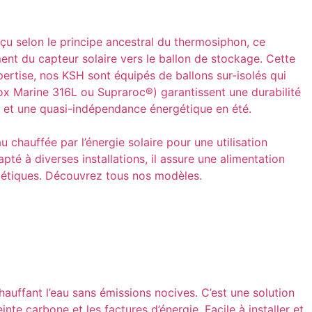
çu selon le principe ancestral du thermosiphon, ce
ent du capteur solaire vers le ballon de stockage. Cette
xpertise, nos KSH sont équipés de ballons sur-isolés qui
ox Marine 316L ou Supraroc®) garantissent une durabilité
ue et une quasi-indépendance énergétique en été.
chauffée par l’énergie solaire pour une utilisation
pté à diverses installations, il assure une alimentation
rgétiques. Découvrez tous nos modèles.
chauffant l’eau sans émissions nocives. C’est une solution
e carbone et les factures d’énergie. Facile à installer et