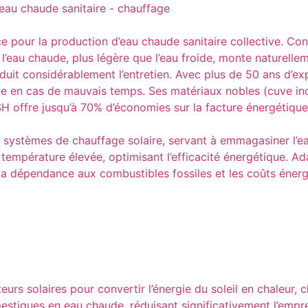
e pour la production d’eau chaude sanitaire collective. Con
’eau chaude, plus légère que l’eau froide, monte naturellem
réduit considérablement l’entretien. Avec plus de 50 ans d’e
me en cas de mauvais temps. Ses matériaux nobles (cuve in
 KSH offre jusqu’à 70% d’économies sur la facture énergétiq
ystèmes de chauffage solaire, servant à emmagasiner l’eau 
 température élevée, optimisant l’efficacité énergétique. Ada
t la dépendance aux combustibles fossiles et les coûts éne
eurs solaires pour convertir l’énergie du soleil en chaleur, 
iques en eau chaude, réduisant significativement l’empreint