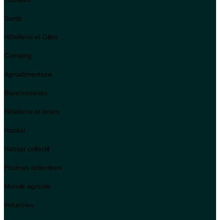
Santé
Hôtellerie et Gites
Camping
Agroalimentaire
Blanchisseries
Hôtellerie et loisirs
Habitat
Habitat collectif
Piscines collectives
Monde agricole
Industries