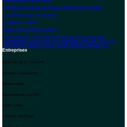
Chauffage de piscine 100% renouvelable et économique
Chauffage habitat économique
Climatisation solaire
Stockage eau chaude sanitaire
Spécialistes de l'énergie renouvelable en France Aubagne,
Marseille, Nice, Lyon, Paris, Lille, Bordeaux, Grenoble, Toulouse,
Lille, Rennes, Nantes, Toulon, Cassis, Monaco, Strasbourg ...
Entreprises
Base de vie et chantiers
Espaces aquatiques
Restauration
Equipements sportifs
Collectivités
Centres médicaux
Hopitaux