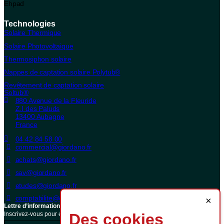
Ehpad
Technologies
Solaire Thermique
Solaire Photovoltaique
Thermosiphon solaire
Nappes de captation solaire Polytub®
Revêtement de captation solaire
Soltub®
880 Avenue de la Fleuride
Z.I des Paluds
13400 Aubagne
France
04 42 84 58 00
commercial@giordano.fr
achats@giordano.fr
sav@giordano.fr
etudes@giordano.fr
comptabilite@giordano.fr
×
Lettre d’informations
Inscrivez-vous pour économiser sur votre facture énergétique
Des cookies