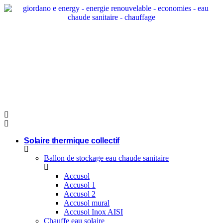
Aller
au
contenu
Solaire thermique collectif
Ballon de stockage eau chaude sanitaire
Accusol
Accusol 1
Accusol 2
Accusol mural
Accusol Inox AISI
Chauffe eau solaire