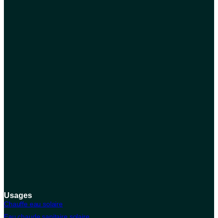
Usages
Chauffe eau solaire
Eau chaude sanitaire solaire