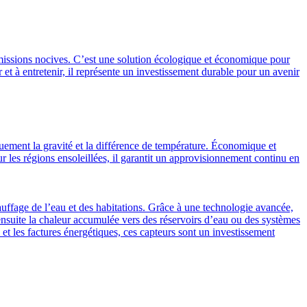
s émissions nocives. C’est une solution écologique et économique pour
 et à entretenir, il représente un investissement durable pour un avenir
uement la gravité et la différence de température. Économique et
our les régions ensoleillées, il garantit un approvisionnement continu en
auffage de l’eau et des habitations. Grâce à une technologie avancée,
ensuite la chaleur accumulée vers des réservoirs d’eau ou des systèmes
et les factures énergétiques, ces capteurs sont un investissement