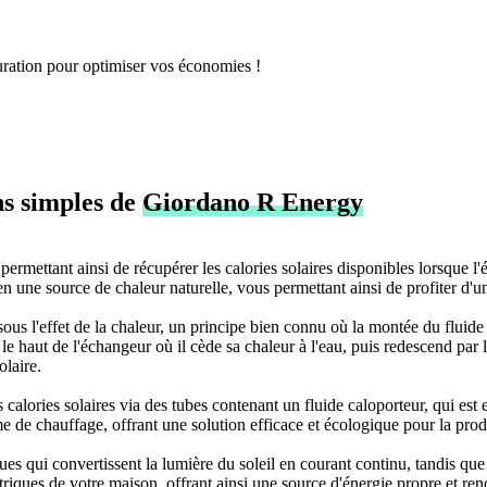
uration pour optimiser vos économies !
ns simples de
Giordano R Energy
e, permettant ainsi de récupérer les calories solaires disponibles lorsque l
ne en une source de chaleur naturelle, vous permettant ainsi de profiter 
ous l'effet de la chaleur, un principe bien connu où la montée du fluide
 le haut de l'échangeur où il cède sa chaleur à l'eau, puis redescend pa
olaire.
alories solaires via des tubes contenant un fluide caloporteur, qui es
e de chauffage, offrant une solution efficace et écologique pour la prod
ues qui convertissent la lumière du soleil en courant continu, tandis qu
lectriques de votre maison, offrant ainsi une source d'énergie propre et r