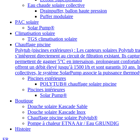
Eau chaude solaire collective
Drainpuffer, ballon haute pression
Puffer modulaire
PAC solaire
Solar Pump®
Climatisation solaire
TGS climatisation solaire
Chauffage piscine
Polytub (piscines extérieures) : Les capteurs solaires Polytub 
s’intègrent directement au circuit de filtration existant. Ils cap
permettent de gagner 5°C en intersaison, prolongeant confortab
offrent un débit élevé jusqu’à 1500 l/h et sont garantis 10 ans. I
collectives, le système SolarPump associe la puissance thermod
Piscines extérieures
POLYTUB® chauffage solaire piscine
Piscines intérieures
Solar Pump®
Boutique
Douche solaire Kascade Sable
Douche solaire Kascade Inox
Chauffage piscine solaire Polytub®
Pompe à chaleur ETNA Air / Eau GRUNDIG
Histoire
FR