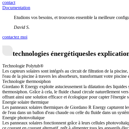
contact
Documentation
Etudions vos besoins, et trouvons ensemble la meilleure config
David S.
contactez moi
technologies énergétiques
les explicatio
Technologie Polytub®
Les capteurs solaires sont intégrés au circuit de filtration de la piscin
l'eau de la piscine à travers les absorbeurs, transformant votre pisci
Technologie thermosiphon
Giordano R Energy exploite astucieusement la dilatation des liquides s
thermosiphon. Grâce à cela, le fluide chaud circule naturellement vers
offrant ainsi une solution efficace et écologique pour capter l'énergie s
Energie solaire thermique
Les panneaux solaires thermiques de Giordano R Energy capturent les c
de l'eau dans un ballon d'eau chaude ou celle du fluide dans un systèm
Energie photovoltaïque
Les panneaux solaires fonctionnent grâce à leurs cellules photovoltaïq
ce courant en courant alternatif, prêt à alimenter tous les appareils é