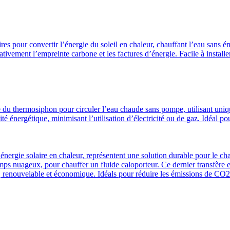
aires pour convertir l’énergie du soleil en chaleur, chauffant l’eau san
tivement l’empreinte carbone et les factures d’énergie. Facile à installer
e du thermosiphon pour circuler l’eau chaude sans pompe, utilisant uniq
ité énergétique, minimisant l’utilisation d’électricité ou de gaz. Idéal p
’énergie solaire en chaleur, représentent une solution durable pour le ch
emps nuageux, pour chauffer un fluide caloporteur. Ce dernier transfère 
, renouvelable et économique. Idéals pour réduire les émissions de CO2 