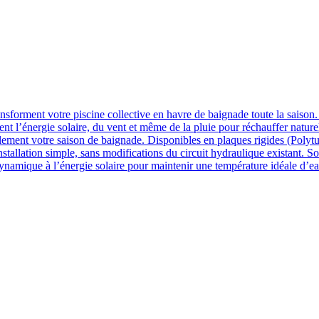
transforment votre piscine collective en havre de baignade toute la sai
turent l’énergie solaire, du vent et même de la pluie pour réchauffer natu
lement votre saison de baignade. Disponibles en plaques rigides (Polytu
nstallation simple, sans modifications du circuit hydraulique existant. So
ynamique à l’énergie solaire pour maintenir une température idéale d’e