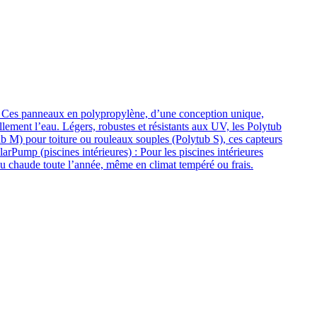
son. Ces panneaux en polypropylène, d’une conception unique,
rellement l’eau. Légers, robustes et résistants aux UV, les Polytub
b M) pour toiture ou rouleaux souples (Polytub S), ces capteurs
larPump (piscines intérieures) : Pour les piscines intérieures
au chaude toute l’année, même en climat tempéré ou frais.