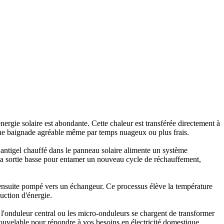
'énergie solaire est abondante. Cette chaleur est transférée directement à
d'une baignade agréable même par temps nuageux ou plus frais.
 antigel chauffé dans le panneau solaire alimente un système
r la sortie basse pour entamer un nouveau cycle de réchauffement,
t ensuite pompé vers un échangeur. Ce processus élève la température
uction d'énergie.
e l'onduleur central ou les micro-onduleurs se chargent de transformer
enouvelable pour répondre à vos besoins en électricité domestique.