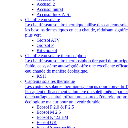
Accusol 2
Accusol mural
Accusol Inox AISI
Chauffe eau solaire
Le chauffe-eau solaire thermique utilise des capteurs sol
les besoins domestiques en eau chaude, réduisant significa
plus vert.
Giorsol ATV
Giorsol P
Kit Giorsol
Chauffe eau solaire thermosiphon
Le chauffe-eau solaire thermosiphon tire parti du princip
fiable, ce système auto-régulé offre une excellente efficac
eau chaude de manière écologique.
KSH
Capteurs solaires thermique
Les capteurs solaires thermiques, conçus pour convertir l
ils captent efficacement la lumière du soleil, même par t
de chauffage central, offrant une source d’énergie propre
écologique majeur pour un avenir durable.
Ecosol P 2.0 & P 2.5
Ecosol M 2.5
Ecosol K423 EM
Ecosol GK
Ecosol Superposition