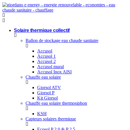
Aller
au
contenu
Solaire thermique collectif
Ballon de stockage eau chaude sanitaire
Accusol
Accusol 1
Accusol 2
Accusol mural
Accusol Inox AISI
Chauffe eau solaire
Giorsol ATV
Giorsol P
Kit Giorsol
Chauffe eau solaire thermosiphon
KSH
Capteurs solaires thermique
Ecosol P 2.0 & P 2.5