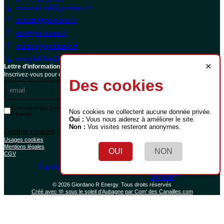
commercial@giordano.fr
achats@giordano.fr
sav@giordano.fr
etudes@giordano.fr
comptabilite@giordano.fr
×
Lettre d’informations
Inscrivez-vous pour économiser sur votre facture énergétique
Des cookies
ENVOI
En m'inscrivant, j'accepte de recevoir les informations de Giordano
Nos cookies ne collectent aucune donnée privée.
R Energy
Oui :
Vous nous aiderez à améliorer le site.
Non :
Vos visites resteront anonymes.
Gestion cookies
Usages cookies
Mentions légales
OUI
NON
CGV
Facebook
Instagram
Linkedin
Pinterest
Youtube
X-
twitter
© 2026 Giordano R Energy. Tous droits réservés
Créé avec 🫶 sous le soleil d'Aubagne par Com' des Canailles.com