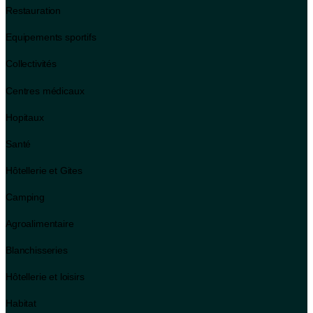
Restauration
Equipements sportifs
Collectivités
Centres médicaux
Hopitaux
Santé
Hôtellerie et Gites
Camping
Agroalimentaire
Blanchisseries
Hôtellerie et loisirs
Habitat