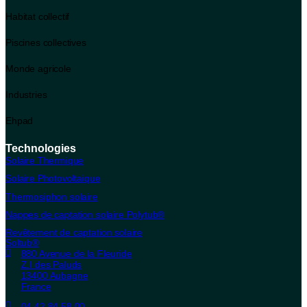
Habitat collectif
Piscines collectives
Monde agricole
Industries
Ehpad
Technologies
Solaire Thermique
Solaire Photovoltaique
Thermosiphon solaire
Nappes de captation solaire Polytub®
Revêtement de captation solaire
Soltub®
880 Avenue de la Fleuride
Z.I des Paluds
13400 Aubagne
France
04 42 84 58 00