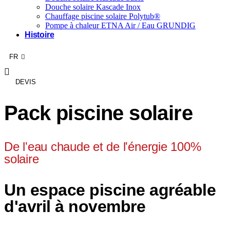
Douche solaire Kascade Inox
Chauffage piscine solaire Polytub®
Pompe à chaleur ETNA Air / Eau GRUNDIG
Histoire
RE
FR
AG
DEVIS
Pack piscine solaire
De l'eau chaude et de l'énergie 100%
solaire
Un espace piscine agréable
d'avril à novembre