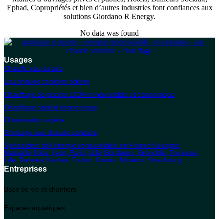
Ephad, Copropriétés et bien d’autres industries font confiances aux
solutions Giordano R Energy.
No data was found
Usages
Chauffe eau solaire
Eau chaude sanitaire solaire
Chauffage de piscine 100% renouvelable et économique
Chauffage habitat économique
Climatisation solaire
Stockage eau chaude sanitaire
Spécialistes de l'énergie renouvelable en France Aubagne,
Marseille, Nice, Lyon, Paris, Lille, Bordeaux, Grenoble, Toulouse,
Lille, Rennes, Nantes, Toulon, Cassis, Monaco, Strasbourg ...
Entreprises
Base de vie et chantiers
Espaces aquatiques