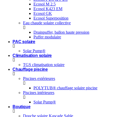
Ecosol M 2.5
Ecosol K423 EM
Ecosol GK
Ecosol Superposition
Eau chaude solaire collective
Drainpuffer, ballon haute pression
Puffer modulaire
PAC solaire
Solar Pump®
Climatisation solaire
TGS climatisation solaire
Chauffage piscine
Piscines extérieures
POLYTUB® chauffage solaire piscine
Piscines intérieures
Solar Pump®
Boutique
Douche solaire Kascade Sable