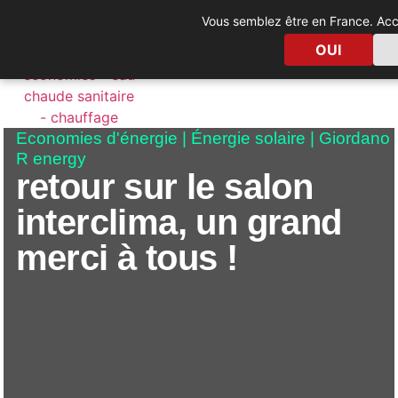
RE
Vous semblez être en France. Accé
FR
AG
OUI
PAC solaire
Climatisation solaire
Chauffage pisc
Economies d'énergie
|
Énergie solaire
|
Giordano
R energy
retour sur le salon
interclima, un grand
merci à tous !