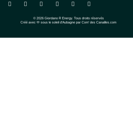
© 2026 Giordano R Energy. Tous droits réservés
Créé avec 🫶 sous le soleil d'Aubagne par Com' des Canailles.com