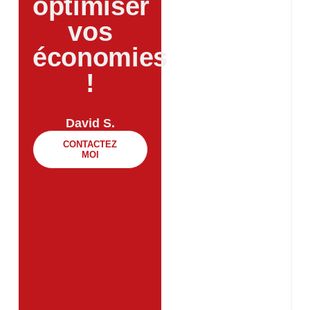
optimiser
vos
économies
!​
David S.
CONTACTEZ
MOI