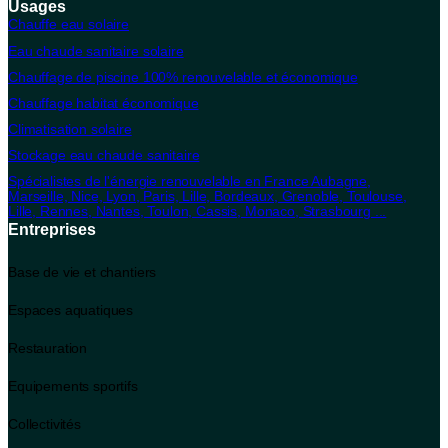
Usages
Chauffe eau solaire
Eau chaude sanitaire solaire
Chauffage de piscine 100% renouvelable et économique
Chauffage habitat économique
Climatisation solaire
Stockage eau chaude sanitaire
Spécialistes de l'énergie renouvelable en France Aubagne,
Marseille, Nice, Lyon, Paris, Lille, Bordeaux, Grenoble, Toulouse,
Lille, Rennes, Nantes, Toulon, Cassis, Monaco, Strasbourg ...
Entreprises
Base de vie et chantiers
Espaces aquatiques
Restauration
Equipements sportifs
Collectivités