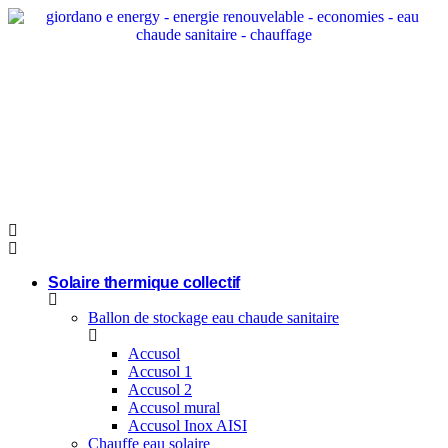
Aller
au
contenu
Solaire thermique collectif
Ballon de stockage eau chaude sanitaire
Accusol
Accusol 1
Accusol 2
Accusol mural
Accusol Inox AISI
Chauffe eau solaire