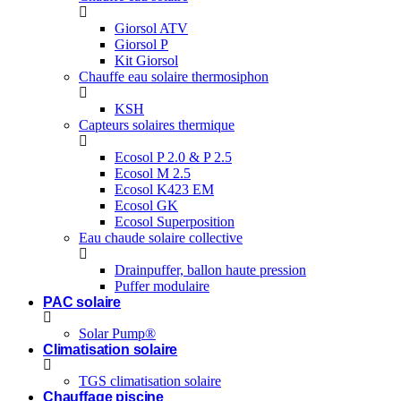
Giorsol ATV
Giorsol P
Kit Giorsol
Chauffe eau solaire thermosiphon
KSH
Capteurs solaires thermique
Ecosol P 2.0 & P 2.5
Ecosol M 2.5
Ecosol K423 EM
Ecosol GK
Ecosol Superposition
Eau chaude solaire collective
Drainpuffer, ballon haute pression
Puffer modulaire
PAC solaire
Solar Pump®
Climatisation solaire
TGS climatisation solaire
Chauffage piscine