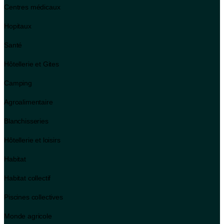
Centres médicaux
Hopitaux
Santé
Hôtellerie et Gites
Camping
Agroalimentaire
Blanchisseries
Hôtellerie et loisirs
Habitat
Habitat collectif
Piscines collectives
Monde agricole