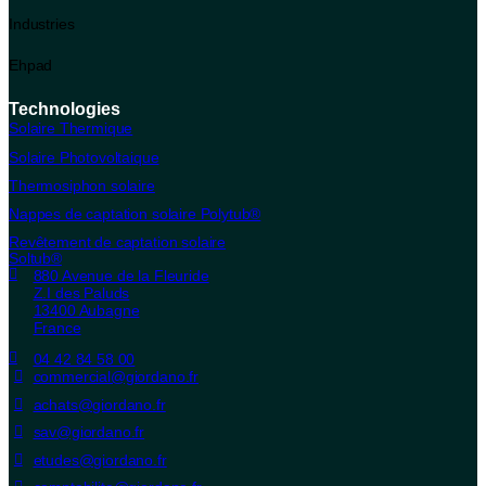
Industries
Ehpad
Technologies
Solaire Thermique
Solaire Photovoltaique
Thermosiphon solaire
Nappes de captation solaire Polytub®
Revêtement de captation solaire
Soltub®
880 Avenue de la Fleuride
Z.I des Paluds
13400 Aubagne
France
04 42 84 58 00
commercial@giordano.fr
achats@giordano.fr
sav@giordano.fr
etudes@giordano.fr