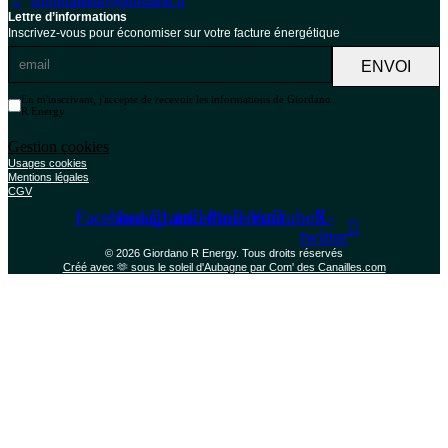
comptabilite@giordano.fr
Lettre d’informations
Inscrivez-vous pour économiser sur votre facture énergétique
ENVOI
En m'inscrivant, j'accepte de recevoir les informations de Giordano
R Energy
Gestion cookies
Usages cookies
Mentions légales
CGV
Facebook
Instagram
Linkedin
Pinterest
Youtube
X-
twitter
© 2026 Giordano R Energy. Tous droits réservés
Créé avec 🫶 sous le soleil d'Aubagne par Com' des Canailles.com