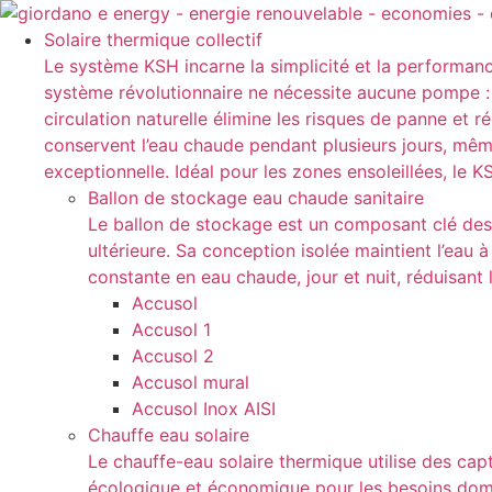
Aller
au
Solaire thermique collectif
contenu
Le système KSH incarne la simplicité et la performanc
système révolutionnaire ne nécessite aucune pompe : l
circulation naturelle élimine les risques de panne et 
conservent l’eau chaude pendant plusieurs jours, mê
exceptionnelle. Idéal pour les zones ensoleillées, le
Ballon de stockage eau chaude sanitaire
Le ballon de stockage est un composant clé des s
ultérieure. Sa conception isolée maintient l’eau à
constante en eau chaude, jour et nuit, réduisan
Accusol
Accusol 1
Accusol 2
Accusol mural
Accusol Inox AISI
Chauffe eau solaire
Le chauffe-eau solaire thermique utilise des capt
écologique et économique pour les besoins domest