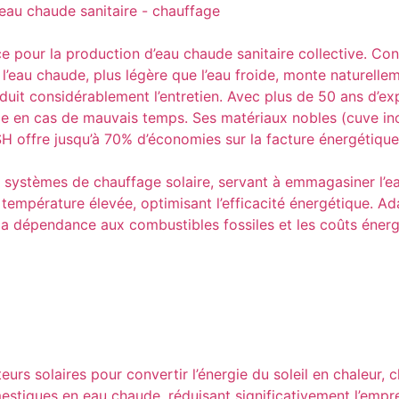
e pour la production d’eau chaude sanitaire collective. Con
’eau chaude, plus légère que l’eau froide, monte naturellem
réduit considérablement l’entretien. Avec plus de 50 ans d’e
me en cas de mauvais temps. Ses matériaux nobles (cuve in
 KSH offre jusqu’à 70% d’économies sur la facture énergétiq
ystèmes de chauffage solaire, servant à emmagasiner l’eau 
 température élevée, optimisant l’efficacité énergétique. Ada
t la dépendance aux combustibles fossiles et les coûts éne
eurs solaires pour convertir l’énergie du soleil en chaleur, 
iques en eau chaude, réduisant significativement l’empreint