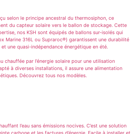
çu selon le principe ancestral du thermosiphon, ce
ent du capteur solaire vers le ballon de stockage. Cette
xpertise, nos KSH sont équipés de ballons sur-isolés qui
ox Marine 316L ou Supraroc®) garantissent une durabilité
ue et une quasi-indépendance énergétique en été.
chauffée par l’énergie solaire pour une utilisation
pté à diverses installations, il assure une alimentation
rgétiques. Découvrez tous nos modèles.
chauffant l’eau sans émissions nocives. C’est une solution
e carbone et les factures d’énergie. Facile à installer et