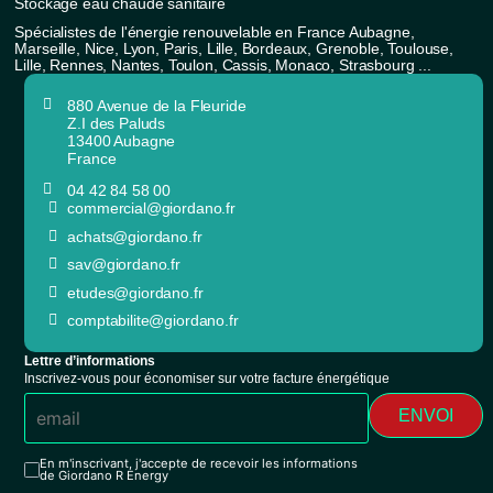
Stockage eau chaude sanitaire
Spécialistes de l'énergie renouvelable en France Aubagne,
Marseille, Nice, Lyon, Paris, Lille, Bordeaux, Grenoble, Toulouse,
Lille, Rennes, Nantes, Toulon, Cassis, Monaco, Strasbourg ...
880 Avenue de la Fleuride
Z.I des Paluds
13400 Aubagne
France
04 42 84 58 00
commercial@giordano.fr
achats@giordano.fr
sav@giordano.fr
etudes@giordano.fr
comptabilite@giordano.fr
Lettre d’informations
Inscrivez-vous pour économiser sur votre facture énergétique
ENVOI
En m'inscrivant, j'accepte de recevoir les informations
de Giordano R Energy