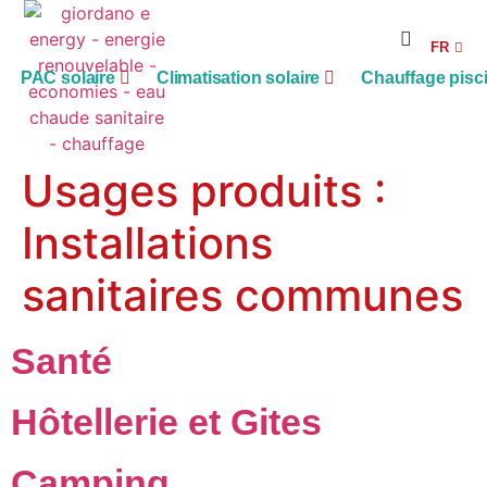
RE
FR
AG
PAC solaire
Climatisation solaire
Chauffage pisc
Usages produits :
Installations
sanitaires communes
Santé
Hôtellerie et Gites
Camping