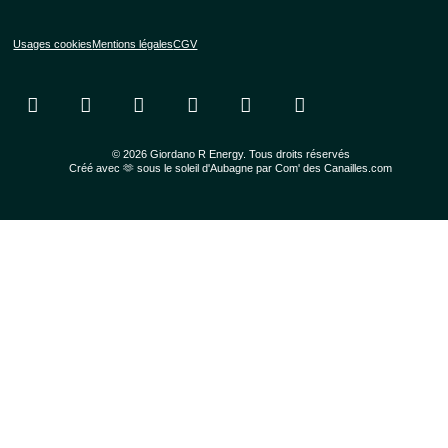
Usages cookies
Mentions légales
CGV
© 2026 Giordano R Energy. Tous droits réservés
Créé avec 🫶 sous le soleil d'Aubagne par Com' des Canailles.com