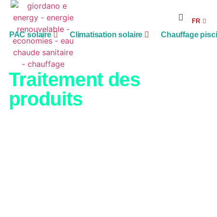
RE
FR
AG
PAC solaire
Climatisation solaire
Chauffage pisc
Traitement des
produits