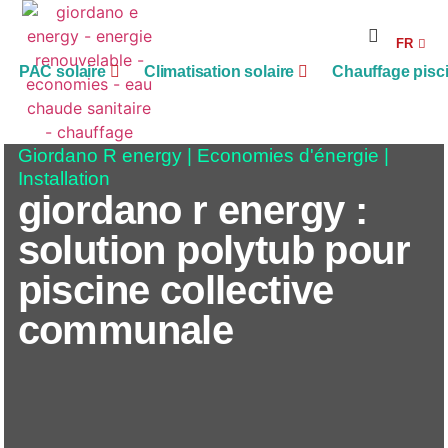
RE
FR
AG
PAC solaire
Climatisation solaire
Chauffage pisc
Giordano R energy
|
Economies d'énergie
|
Installation
giordano r energy :
solution polytub pour
piscine collective
communale