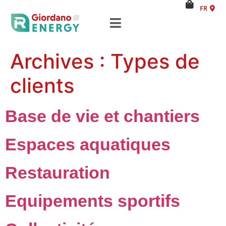
FR
AG
Solaire thermique collectif
Archives :
Types de
PAC solaire
clients
Climatisation solaire
Base de vie et chantiers
Chauffage piscine
Espaces aquatiques
Boutique
Restauration
Histoire
Equipements sportifs