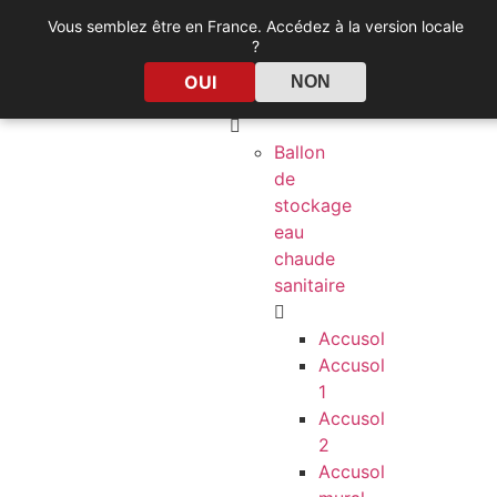
Vous semblez être en France. Accédez à la version locale
?
Solaire
OUI
NON
thermique
collectif
Ballon
de
stockage
eau
chaude
sanitaire
Accusol
Accusol
1
Accusol
2
Accusol