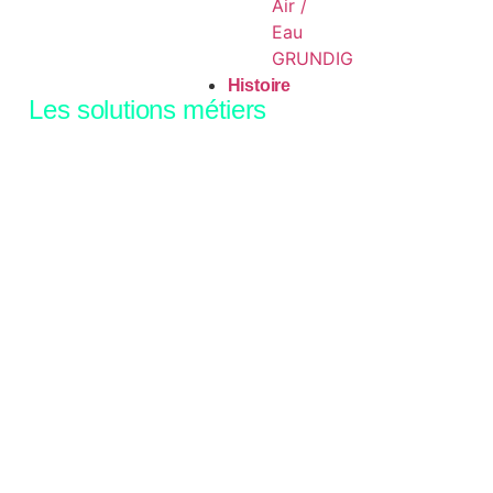
Air /
Eau
GRUNDIG
Histoire
Les solutions métiers
Restauration
Cuisinez l'avenir avec
nos solutions solaires
innovantes