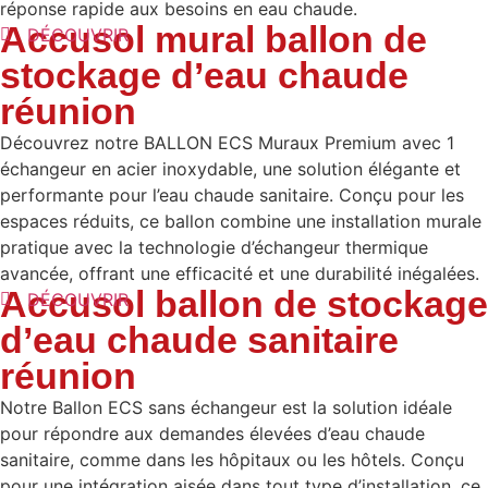
réponse rapide aux besoins en eau chaude.
Accusol mural ballon de
DÉCOUVRIR
stockage d’eau chaude
réunion
Découvrez notre BALLON ECS Muraux Premium avec 1
échangeur en acier inoxydable, une solution élégante et
performante pour l’eau chaude sanitaire. Conçu pour les
espaces réduits, ce ballon combine une installation murale
pratique avec la technologie d’échangeur thermique
avancée, offrant une efficacité et une durabilité inégalées.
Accusol ballon de stockage
DÉCOUVRIR
d’eau chaude sanitaire
réunion
Notre Ballon ECS sans échangeur est la solution idéale
pour répondre aux demandes élevées d’eau chaude
sanitaire, comme dans les hôpitaux ou les hôtels. Conçu
pour une intégration aisée dans tout type d’installation, ce