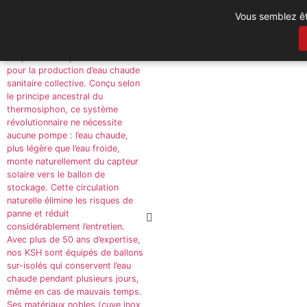
Vous semblez êt
Solaire thermique collectif
PAC solaire
Climatisat
Le système KSH incarne la
simplicité et la performance
pour la production d’eau chaude
sanitaire collective. Conçu selon
le principe ancestral du
thermosiphon, ce système
révolutionnaire ne nécessite
aucune pompe : l’eau chaude,
plus légère que l’eau froide,
monte naturellement du capteur
solaire vers le ballon de
stockage. Cette circulation
naturelle élimine les risques de
panne et réduit
considérablement l’entretien.
Avec plus de 50 ans d’expertise,
nos KSH sont équipés de ballons
sur-isolés qui conservent l’eau
chaude pendant plusieurs jours,
même en cas de mauvais temps.
Ses matériaux nobles (cuve inox