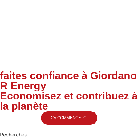
Les panneaux solaires fonctionnent
grâce à leurs cellules photovoltaïques qui
convertissent la lumière du soleil en
courant continu, tandis que l'onduleur
central ou les micro-onduleurs se
chargent de transformer ce courant en
courant alternatif, prêt à alimenter tous
les appareils électriques de votre
maison, offrant ainsi une source
d'énergie propre et renouvelable pour
répondre à vos besoins en électricité
domestique.
faites confiance à Giordano
R Energy
Economisez et contribuez à
la planète
CA COMMENCE ICI
Recherches