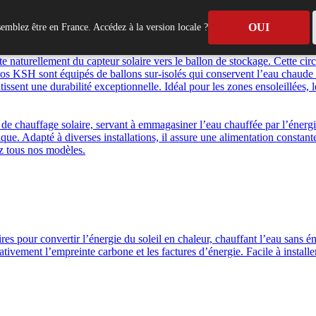
OUI
emblez être en France. Accédez à la version locale ?
production d’eau chaude sanitaire collective. Conçu selon le principe a
 naturellement du capteur solaire vers le ballon de stockage. Cette circu
 nos KSH sont équipés de ballons sur-isolés qui conservent l’eau chaud
sent une durabilité exceptionnelle. Idéal pour les zones ensoleillées, 
e chauffage solaire, servant à emmagasiner l’eau chauffée par l’énergie 
tique. Adapté à diverses installations, il assure une alimentation constan
ez tous nos modèles.
aires pour convertir l’énergie du soleil en chaleur, chauffant l’eau san
tivement l’empreinte carbone et les factures d’énergie. Facile à installer