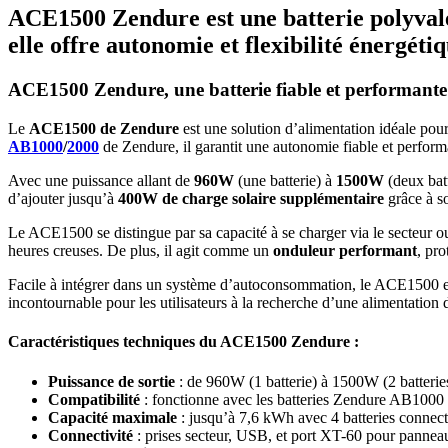
ACE1500 Zendure est une batterie polyvale
elle offre autonomie et flexibilité énergéti
ACE1500 Zendure, une batterie fiable et performante
Le
ACE1500 de Zendure
est une solution d’alimentation idéale pour
AB1000
/
2000
de Zendure, il garantit une autonomie fiable et perfo
Avec une puissance allant de
960W
(une batterie) à
1500W
(deux batt
d’ajouter jusqu’à
400W de charge solaire supplémentaire
grâce à s
Le ACE1500 se distingue par sa capacité à se charger via le secteur ou 
heures creuses. De plus, il agit comme un
onduleur performant
, pro
Facile à intégrer dans un système d’autoconsommation, le ACE1500 est
incontournable pour les utilisateurs à la recherche d’une alimentation d
Caractéristiques techniques du
ACE1500 Zendure
:
Puissance de sortie
: de 960W (1 batterie) à 1500W (2 batterie
Compatibilité
: fonctionne avec les batteries Zendure AB1000
Capacité maximale
: jusqu’à 7,6 kWh avec 4 batteries connect
Connectivité
: prises secteur, USB, et port XT-60 pour pannea