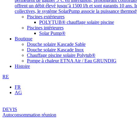
permettent de gagner 5°C en intersaison, prolongeant confortab
offrent un débit élevé jusqu’à 1500 l/h et sont garantis 10 ans. I
collectives, le système SolarPump associe la puissance thermod
Piscines extérieures
POLYTUB® chauffage solaire piscine
Piscines intérieures
Solar Pump®
Boutique
Douche solaire Kascade Sable
Douche solaire Kascade Inox
Chauffage piscine solaire Polytub®
Pompe à chaleur ETNA Air / Eau GRUNDIG
Histoire
RE
FR
AG
DEVIS
Autoconsommation réunion