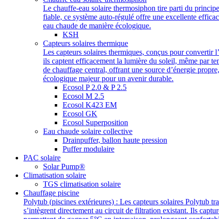
Le chauffe-eau solaire thermosiphon tire parti du princip
fiable, ce système auto-régulé offre une excellente efficac
eau chaude de manière écologique.
KSH
Capteurs solaires thermique
Les capteurs solaires thermiques, conçus pour convertir l
ils captent efficacement la lumière du soleil, même par t
de chauffage central, offrant une source d’énergie propre
écologique majeur pour un avenir durable.
Ecosol P 2.0 & P 2.5
Ecosol M 2.5
Ecosol K423 EM
Ecosol GK
Ecosol Superposition
Eau chaude solaire collective
Drainpuffer, ballon haute pression
Puffer modulaire
PAC solaire
Solar Pump®
Climatisation solaire
TGS climatisation solaire
Chauffage piscine
Polytub (piscines extérieures) : Les capteurs solaires Polytub 
s’intègrent directement au circuit de filtration existant. Ils cap