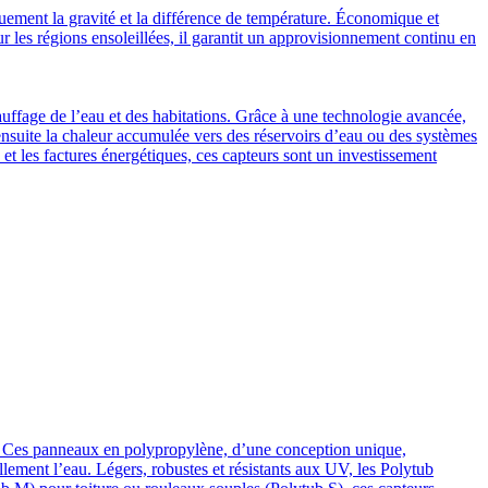
uement la gravité et la différence de température. Économique et
our les régions ensoleillées, il garantit un approvisionnement continu en
auffage de l’eau et des habitations. Grâce à une technologie avancée,
ensuite la chaleur accumulée vers des réservoirs d’eau ou des systèmes
et les factures énergétiques, ces capteurs sont un investissement
son. Ces panneaux en polypropylène, d’une conception unique,
rellement l’eau. Légers, robustes et résistants aux UV, les Polytub