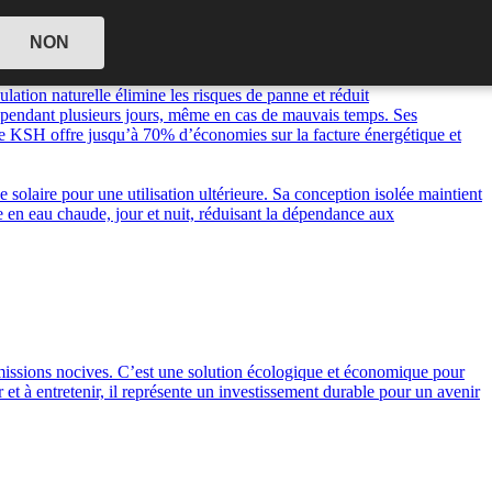
NON
ncestral du thermosiphon, ce système révolutionnaire ne nécessite
lation naturelle élimine les risques de panne et réduit
e pendant plusieurs jours, même en cas de mauvais temps. Ses
le KSH offre jusqu’à 70% d’économies sur la facture énergétique et
solaire pour une utilisation ultérieure. Sa conception isolée maintient
te en eau chaude, jour et nuit, réduisant la dépendance aux
s émissions nocives. C’est une solution écologique et économique pour
 et à entretenir, il représente un investissement durable pour un avenir