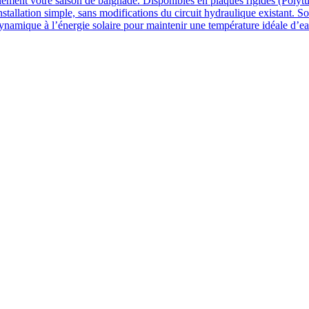
lement votre saison de baignade. Disponibles en plaques rigides (Polytu
nstallation simple, sans modifications du circuit hydraulique existant. So
ynamique à l’énergie solaire pour maintenir une température idéale d’e