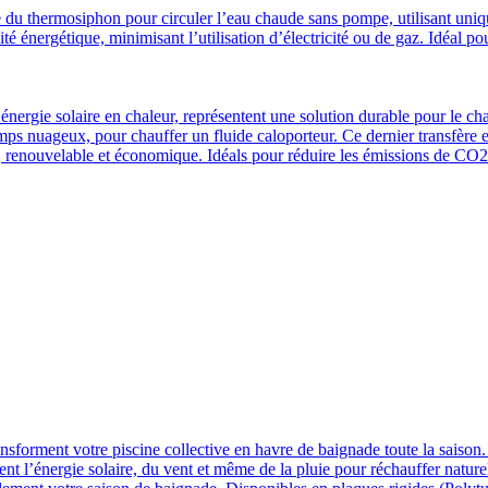
e du thermosiphon pour circuler l’eau chaude sans pompe, utilisant uniq
ité énergétique, minimisant l’utilisation d’électricité ou de gaz. Idéal p
’énergie solaire en chaleur, représentent une solution durable pour le ch
emps nuageux, pour chauffer un fluide caloporteur. Ce dernier transfère 
, renouvelable et économique. Idéals pour réduire les émissions de CO2 
transforment votre piscine collective en havre de baignade toute la sai
turent l’énergie solaire, du vent et même de la pluie pour réchauffer natu