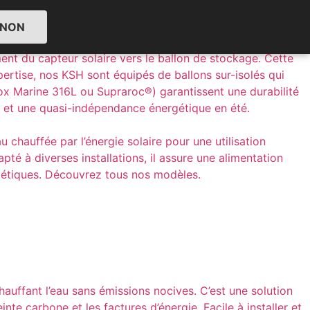
NON
çu selon le principe ancestral du thermosiphon, ce
ent du capteur solaire vers le ballon de stockage. Cette
xpertise, nos KSH sont équipés de ballons sur-isolés qui
ox Marine 316L ou Supraroc®) garantissent une durabilité
ue et une quasi-indépendance énergétique en été.
chauffée par l’énergie solaire pour une utilisation
pté à diverses installations, il assure une alimentation
rgétiques. Découvrez tous nos modèles.
chauffant l’eau sans émissions nocives. C’est une solution
e carbone et les factures d’énergie. Facile à installer et