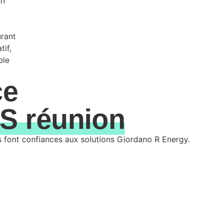
on
urant
tif,
ble
ce
S réunion
es font confiances aux solutions Giordano R Energy.