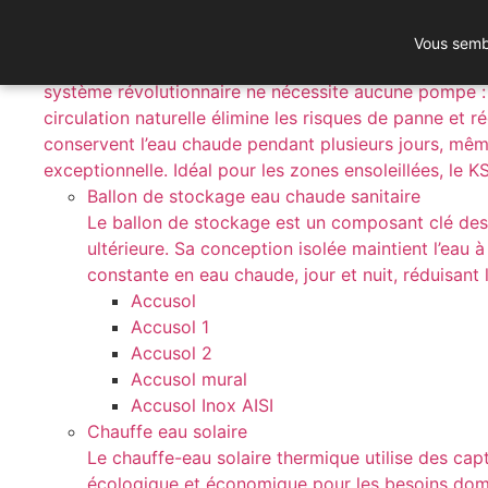
Skip
to
Solaire thermique collectif
Vous sembl
content
Le système KSH incarne la simplicité et la performanc
système révolutionnaire ne nécessite aucune pompe : l
circulation naturelle élimine les risques de panne et 
conservent l’eau chaude pendant plusieurs jours, mê
exceptionnelle. Idéal pour les zones ensoleillées, le
Ballon de stockage eau chaude sanitaire
Le ballon de stockage est un composant clé des s
ultérieure. Sa conception isolée maintient l’eau à
constante en eau chaude, jour et nuit, réduisan
Accusol
Accusol 1
Accusol 2
Accusol mural
Accusol Inox AISI
Chauffe eau solaire
Le chauffe-eau solaire thermique utilise des capt
écologique et économique pour les besoins domest