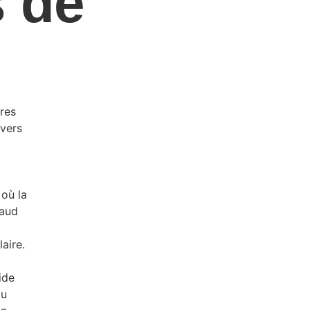
s de
ires
avers
 où la
haud
aire.
ide
au