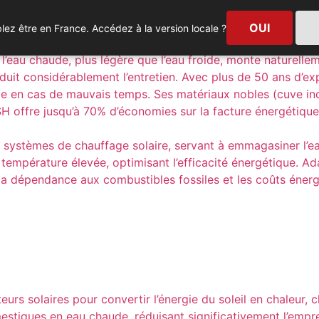
OUI
ez être en France. Accédez à la version locale ?
e pour la production d’eau chaude sanitaire collective. Con
’eau chaude, plus légère que l’eau froide, monte naturellem
réduit considérablement l’entretien. Avec plus de 50 ans d’e
me en cas de mauvais temps. Ses matériaux nobles (cuve in
 KSH offre jusqu’à 70% d’économies sur la facture énergétiq
ystèmes de chauffage solaire, servant à emmagasiner l’eau 
 température élevée, optimisant l’efficacité énergétique. Ada
t la dépendance aux combustibles fossiles et les coûts éne
eurs solaires pour convertir l’énergie du soleil en chaleur, 
iques en eau chaude, réduisant significativement l’empreint