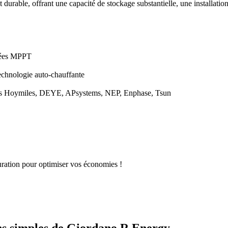
durable, offrant une capacité de stockage substantielle, une installatio
rées MPPT
technologie auto-chauffante
is Hoymiles, DEYE, APsystems, NEP, Enphase, Tsun
uration pour optimiser vos économies !
ns simples de
Giordano R Energy