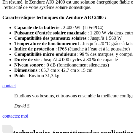
En résumé, le Zendure AIO 2400 est une solution énergétique fiable et 
l’efficacité de votre système solaire domestique.
Caractéristiques techniques du Zendure AIO 2400 :
Capacité de la batterie
: 2 400 Wh (LiFePO4)
Puissance d’entrée solaire maximale
: 1 200 W via deux ent
Compatibilité des panneaux solaires
: Jusqu’à 1 560 W
Température de fonctionnement
: Jusqu’à -20 °C grâce à la 
Indice de protection
: IP65 (étanche à l’eau et à la poussière)
Compatibilité micro-onduleurs
: 99 % des marques, y compr
Durée de vie
: Jusqu’à 4 000 cycles à 80 % de capacité
Niveau sonore
: 0 dB (fonctionnement silencieux)
Dimensions
: 65,7 cm x 42,7 cm x 15 cm
Poids
: Environ 31,3 kg
contact
Etudions vos besoins, et trouvons ensemble la meilleure config
David S.
contactez moi
technologies énergétiques
les explicatio