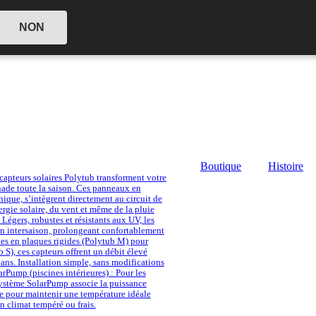
NON
Boutique
Histoire
 capteurs solaires Polytub transforment votre
nade toute la saison. Ces panneaux en
que, s’intègrent directement au circuit de
énergie solaire, du vent et même de la pluie
Légers, robustes et résistants aux UV, les
n intersaison, prolongeant confortablement
les en plaques rigides (Polytub M) pour
 S), ces capteurs offrent un débit élevé
 ans. Installation simple, sans modifications
arPump (piscines intérieures) : Pour les
 système SolarPump associe la puissance
e pour maintenir une température idéale
 climat tempéré ou frais.