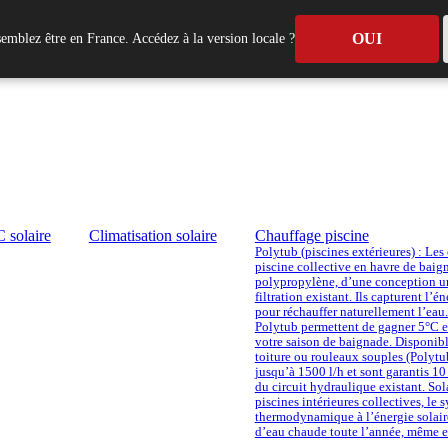
OUI
emblez être en France. Accédez à la version locale ?
 solaire
Climatisation solaire
Chauffage piscine
Polytub (piscines extérieures) : Les
piscine collective en havre de baig
polypropylène, d’une conception uni
filtration existant. Ils capturent l’
pour réchauffer naturellement l’eau. 
Polytub permettent de gagner 5°C e
votre saison de baignade. Disponib
toiture ou rouleaux souples (Polytub
jusqu’à 1500 l/h et sont garantis 10
du circuit hydraulique existant. Sol
piscines intérieures collectives, le
thermodynamique à l’énergie solair
d’eau chaude toute l’année, même en