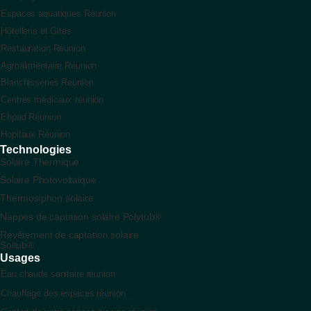
Espaces aquatiques Réunion
Hôtellerie et Gites
Restauration Réunion
Agroalimentaire Réunion
Blanchisseries Réunion
Centres médicaux réunion
Ehpad Réunion
Hopitaux Réunion
Technologies
Solaire Thermique
Solaire Photovoltaique
Thermosiphon solaire
Nappes de captation solaire Polytub®
Revêtement de captation solaire
Soltub®
Usages
Eau chaude sanitaire réunion
Chauffage des espaces réunion