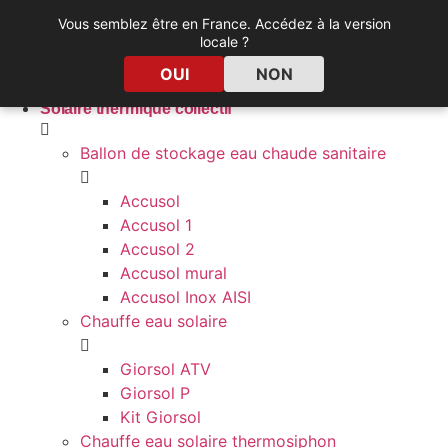
Skip
Vous semblez être en France. Accédez à la version
to
locale ?
content
OUI
NON
Solaire thermique collectif
Ballon de stockage eau chaude sanitaire
Accusol
Accusol 1
Accusol 2
Accusol mural
Accusol Inox AISI
Chauffe eau solaire
Giorsol ATV
Giorsol P
Kit Giorsol
Chauffe eau solaire thermosiphon