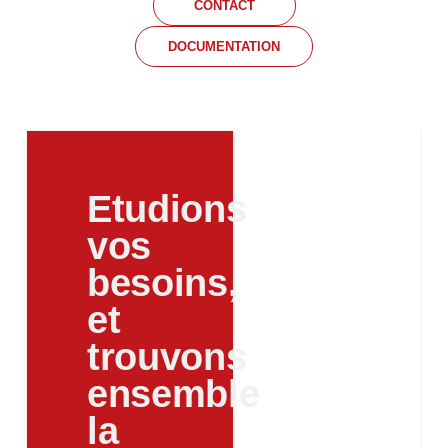
CONTACT
DOCUMENTATION
Etudions
vos
besoins,
et
trouvons
ensemble
la