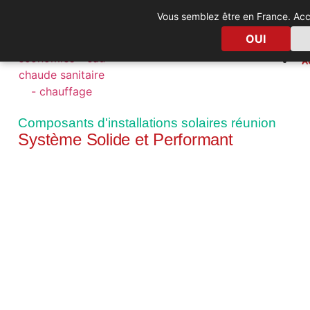
Vous semblez être en France. Accé
RE
OUI
F
PAC solaire
Climatisation solaire
Chauffage pisc
A
Composants d'installations solaires réunion
Système Solide et Performant