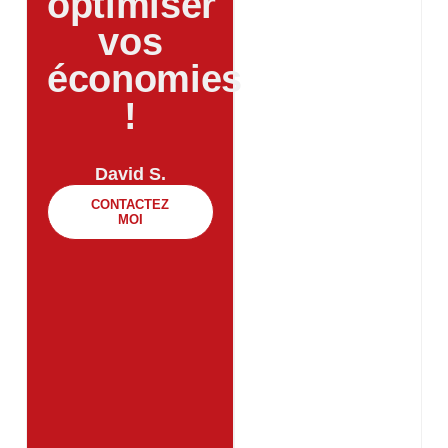
optimiser
vos
économies
!​
David S.
CONTACTEZ
MOI